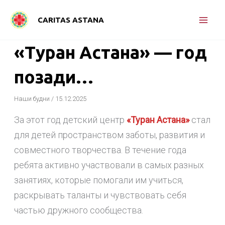
Перейти
CARITAS ASTANA
к
содержимому
«Туран Астана» — год
позади…
Наши будни
/
15.12.2025
За этот год детский центр
«Туран Астана»
стал
для детей пространством заботы, развития и
совместного творчества. В течение года
ребята активно участвовали в самых разных
занятиях, которые помогали им учиться,
раскрывать таланты и чувствовать себя
частью дружного сообщества.