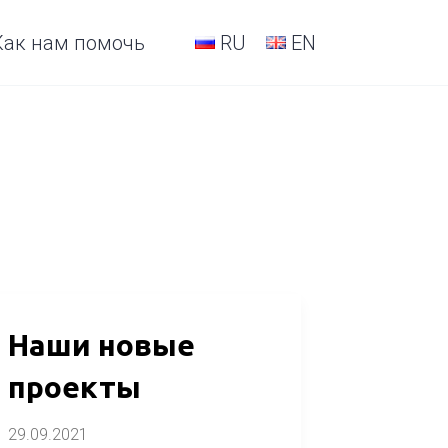
Как нам помочь
RU
EN
Наши
Наши новые
новые
проекты
проекты
29.09.2021