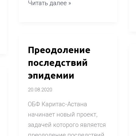
Читать далее »
Преодоление
Преодоление
последствий
последствий
эпидемии
эпидемии
20.08.2020
ОБФ Каритас-Астана
начинает новый проект,
задачей которого является
преодоление последствий