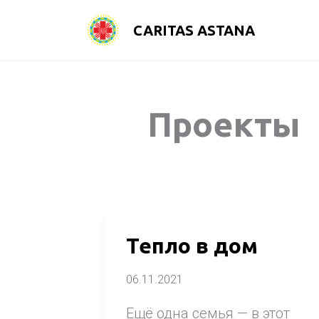
Перейти
CARITAS ASTANA
к
содержимому
Проекты
Тепло
Тепло в дом
в
06.11.2021
дом
Ещё одна семья — в этот