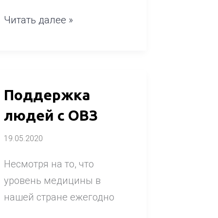
Читать далее »
Поддержка
Поддержка
людей
людей с ОВЗ
с
19.05.2020
ОВЗ
Несмотря на то, что
уровень медицины в
нашей стране ежегодно