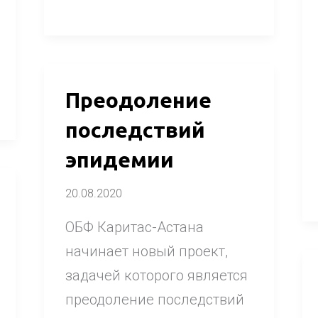
Преодоление
Преодоление
последствий
последствий
эпидемии
эпидемии
20.08.2020
ОБФ Каритас-Астана
начинает новый проект,
задачей которого является
преодоление последствий