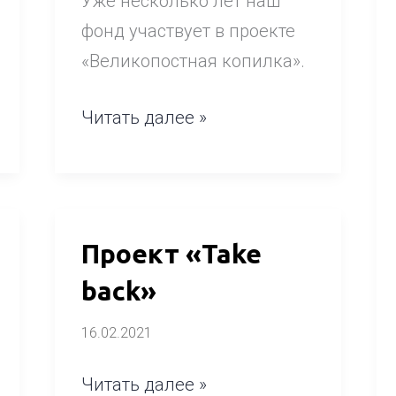
Уже несколько лет наш
фонд участвует в проекте
«Великопостная копилка».
Читать далее »
Проект
Проект «Take
«Take
back»
back»
16.02.2021
Читать далее »