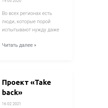
19.05.2020
Во всех регионах есть
люди, которые порой
испытывают нужду даже
Читать далее »
Проект
Проект «Take
«Take
back»
back»
16.02.2021