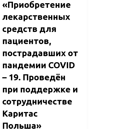
«Приобретение
«Приобретение
лекарственных
лекарственных
средств
средств для
для
пациентов,
пациентов,
пострадавших
пострадавших от
от
пандемии COVID
пандемии
– 19. Проведён
COVID
при поддержке и
–
19.
сотрудничестве
Проведён
Каритас
при
Польша»
поддержке